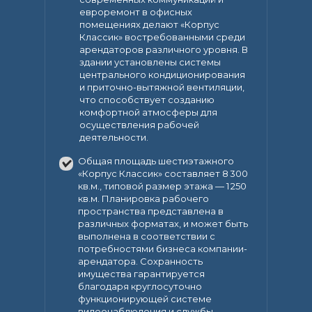
евроремонт в офисных
помещениях делают «Корпус
Классик» востребованными среди
арендаторов различного уровня. В
здании установлены системы
центрального кондиционирования
и приточно-вытяжной вентиляции,
что способствует созданию
комфортной атмосферы для
осуществления рабочей
деятельности.
Общая площадь шестиэтажного
«Корпус Классик» составляет 8 300
кв.м., типовой размер этажа — 1 250
кв.м. Планировка рабочего
пространства представлена в
различных форматах, и может быть
выполнена в соответствии с
потребностями бизнеса компании-
арендатора. Сохранность
имущества гарантируется
благодаря круглосуточно
функционирующей системе
видеонаблюдения и службы