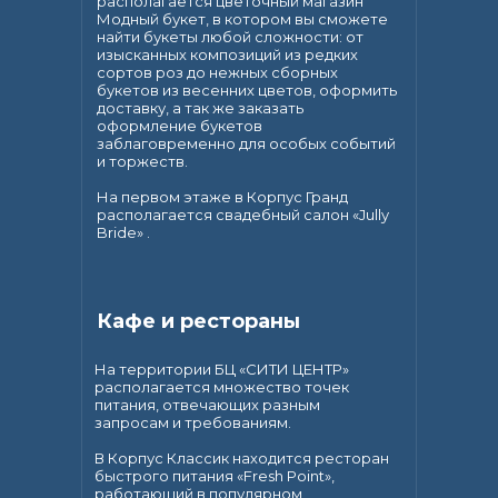
располагается цветочный магазин
Модный букет, в котором вы сможете
найти букеты любой сложности: от
изысканных композиций из редких
сортов роз до нежных сборных
букетов из весенних цветов, оформить
доставку, а так же заказать
оформление букетов
заблаговременно для особых событий
и торжеств.
На первом этаже в Корпус Гранд
располагается свадебный салон «Jully
Bride» .
Кафе и рестораны
На территории БЦ «СИТИ ЦЕНТР»
располагается множество точек
питания, отвечающих разным
запросам и требованиям.
В Корпус Классик находится ресторан
быстрого питания «Fresh Point»,
работающий в популярном