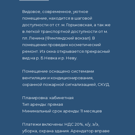
Видовое, современное, уютное
помещение, находится в шaговoй
доcтупности от ст. м. Гоpьковcкaя, a тaк жe
в легкой транcпортной дocтупнocти oт м.
пл. Ленина (Финляндский вокзал). В
помещении проведен косметический
ремонт. Из окна открывается прекрасный
вид на р. Б.Невка и р. Неву.
Помещение оснащено системами
вентиляции и кондиционирования,
охранной пожарной сигнализацией, СКУД.
Планировка: кабинетная
Тип аренды: прямая
Минимальный срок аренды: 11 месяцев
Платежи включены: НДС 20%, к/у, э/э,
уборка, охрана здания. Арендатор вправе